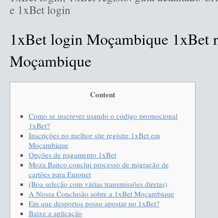
e 1xBet login
1xBet login Moçambique 1xBet r
Moçambique
Content
Como se inscrever usando o código promocional
1xBet?
Inscrições no melhor site registre 1xBet em
Moçambique
Opções de pagamento 1xBet
Moza Banco conclui processo de migração de
cartões para Euronet
(Boa seleção com várias transmissões diretas)
A Nossa Conclusão sobre a 1xBet Moçambique
Em que desportos posso apostar no 1xBet?
Baixe a aplicação