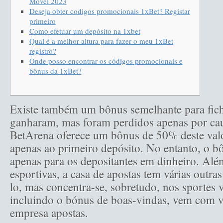
Móvel 2023
Deseja obter codigos promocionais 1xBet? Registar
primeiro
Como efetuar um depósito na 1xbet
Qual é a melhor altura para fazer o meu 1xBet
registro?
Onde posso encontrar os códigos promocionais e
bônus da 1xBet?
Existe também um bônus semelhante para fich
ganharam, mas foram perdidos apenas por ca
BetArena oferece um bônus de 50% deste valor
apenas ao primeiro depósito. No entanto, o bô
apenas para os depositantes em dinheiro. Alé
esportivas, a casa de apostas tem várias outras
lo, mas concentra-se, sobretudo, nos sportes 
incluindo o bónus de boas-vindas, vem com vá
empresa apostas.