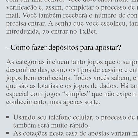
verificação e, assim, completar o processo de 
mail, Você também receberá o número de con
precisa entrar. A senha que você escolheu, t
introduzida, ao entrar no 1xBet.
- Como fazer depósitos para apostar?
As categorias incluem tanto jogos que o surp
desconhecidas, como os tipos de cassino e en
jogos bem conhecidos. Todos vocês sabem, em
que são as lotarias e os jogos de dados. Há 
especial com jogos “simples” que não exige
conhecimento, mas apenas sorte.
Usando seu telefone celular, o processo de
também será muito rápido.
As cotações nesta casa de apostas variam m