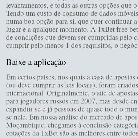
levantamentos, e todas as outras opções que o 
Tendo um custo de consumo de dados móveis 
numa boa opção para si, que quer continuar a
lugar e a qualquer momento. A 1xBet free be
de condições que devem ser cumpridas pelo cl
cumprir pelo menos 1 dos requisitos, o negóci
Baixe a aplicação
Em certos países, nos quais a casa de apostas 
(ou deve cumprir as leis locais), foram criado
internacional. Оriginalmente, о site de aposta
para jogadores russos em 2007, mas desde en
expandiu-se e já pessoas de quase todo o mu
se nele. Em nossa análise do mercado de apos
Moçambique, chegamos à conclusão categóric
cotações da 1xBet são as melhores entre todos 