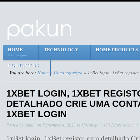
HOME
TECHNOLOGY
HOME PRODUCTS
The Homepage
CONTACT US
You are here:
Home
»
Uncategorized
» 1xBet login, 1xBet registo
1XBET LOGIN, 1XBET REGIST
DETALHADO CRIE UMA CONT
1XBET LOGIN
Posted by
admin
on
September 4, 2023
in
Uncategorized
|
Leave a commen
1xBet login, 1xBet registo: guia detalhado Cr