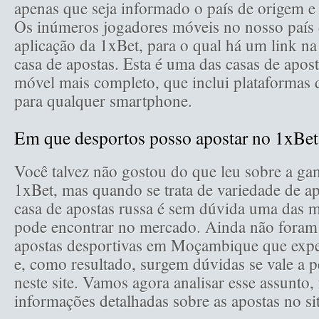
apenas que seja informado o país de origem e
Os inúmeros jogadores móveis no nosso país
aplicação da 1xBet, para o qual há um link na 
casa de apostas. Esta é uma das casas de apos
móvel mais completo, que inclui plataformas
para qualquer smartphone.
Em que desportos posso apostar no 1xBet
Você talvez não gostou do que leu sobre a g
1xBet, mas quando se trata de variedade de ap
casa de apostas russa é sem dúvida uma das 
pode encontrar no mercado. Ainda não foram 
apostas desportivas em Moçambique que exper
e, como resultado, surgem dúvidas se vale a p
neste site. Vamos agora analisar esse assunto
informações detalhadas sobre as apostas no sit