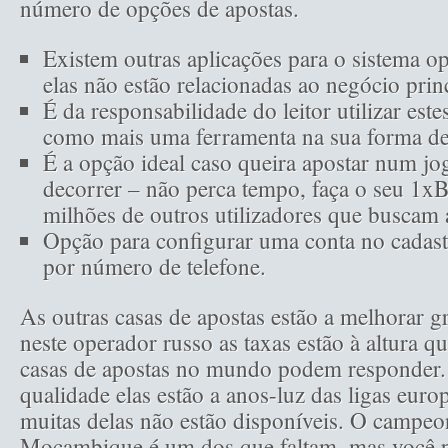
número de opções de apostas.
Existem outras aplicações para o sistema o
elas não estão relacionadas ao negócio prin
É da responsabilidade do leitor utilizar estes
como mais uma ferramenta na sua forma de
É a opção ideal caso queira apostar num jog
decorrer – não perca tempo, faça o seu 1xBe
milhões de outros utilizadores que buscam a
Opção para configurar uma conta no cadastr
por número de telefone.
As outras casas de apostas estão a melhorar 
neste operador russo as taxas estão à altura 
casas de apostas no mundo podem responder.
qualidade elas estão a anos-luz das ligas europ
muitas delas não estão disponíveis. O campeo
Moçambique é um dos que faltam, mas você p