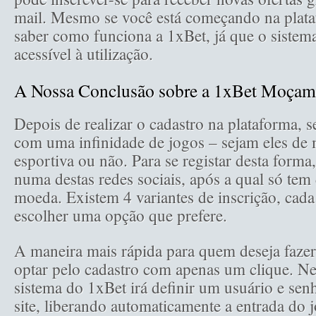
mail. Mesmo se você está começando na plataf
saber como funciona a 1xBet, já que o sistem
acessível à utilização.
A Nossa Conclusão sobre a 1xBet Moçam
Depois de realizar o cadastro na plataforma, s
com uma infinidade de jogos – sejam eles de
esportiva ou não. Para se registar desta forma,
numa destas redes sociais, após a qual só tem 
moeda. Existem 4 variantes de inscrição, cada
escolher uma opção que prefere.
A maneira mais rápida para quem deseja fazer
optar pelo cadastro com apenas um clique. N
sistema do 1xBet irá definir um usuário e sen
site, liberando automaticamente a entrada do j