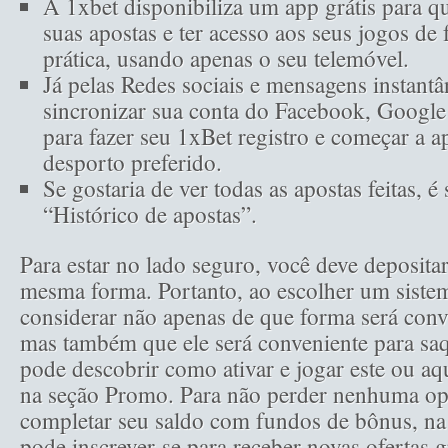
A 1xbet disponibiliza um app grátis para qu
suas apostas e ter acesso aos seus jogos de
prática, usando apenas o seu telemóvel.
Já pelas Redes sociais e mensagens instant
sincronizar sua conta do Facebook, Google 
para fazer seu 1xBet registro e começar a a
desporto preferido.
Se gostaria de ver todas as apostas feitas, é 
“Histórico de apostas”.
Para estar no lado seguro, você deve depositar 
mesma forma. Portanto, ao escolher um siste
considerar não apenas de que forma será conv
mas também que ele será conveniente para sa
pode descobrir como ativar e jogar este ou a
na seção Promo. Para não perder nenhuma op
completar seu saldo com fundos de bônus, n
pode inscrever-se para receber novas ofertas 