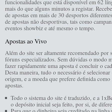
funcionalidades que está disponível em 62 lí
mais do que alguns minutos a registar. Receb
de apostas em mais de 30 desportos diferent
de apostas não desportivas, tais como campanh
eventos showbiz e até mesmo o tempo.
Apostas ao Vivo
Além do site ser altamente recomendado por 
fóruns especializados. Sem dúvidas o modo ma
fazer rapidamente uma aposta é concluir o ca
Desta maneira, tudo o necessário é selecionar 
origem, e a moeda que prefere definida como 
apostas.
Todo o sistema do site é traduzido, e a 1xB
o depósito inicial seja feito, por si, de dife
Para que o dinheiro seja creditado na linha 